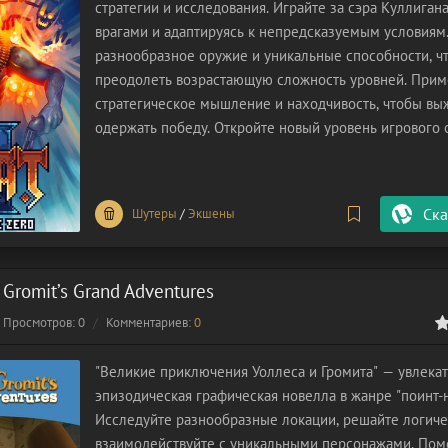
стратегии и исследования. Играйте за сэра Куллигана
врагами и адаптируясь к непредсказуемым условиям
разнообразное оружие и уникальные способности, ч
преодолеть возрастающую сложность уровней. Прим
стратегическое мышление и находчивость, чтобы вы
одержать победу. Откройте новый уровень игрового о
2!
Ска
Шутеры
/
Экшены
 Gromit’s Grand Adventures
Просмотров: 0
Комментариев:
0
0
1
2
3
4
5
"Великие приключения Уоллеса и Громита" — увлека
эпизодическая графическая новелла в жанре "поинт-н
Исследуйте разнообразные локации, решайте логиче
взаимодействуйте с уникальными персонажами. Пом