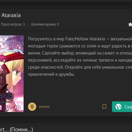
 Ataraxia
Просмотров: 1
Комментариев:
0
0
1
2
3
4
5
Погрузитесь в мир Fate/Hollow Ataraxia — визуально
молодые герои сражаются со злом и ищут радость в
жизни. Сделайте выбор, влияющий на сюжет и отно
персонажей, исследуйте их личные тревоги и находи
среди опасностей. Откройте для себя уникальное соч
приключений и дружбы.
Ска
Аниме
t... (Помни...)