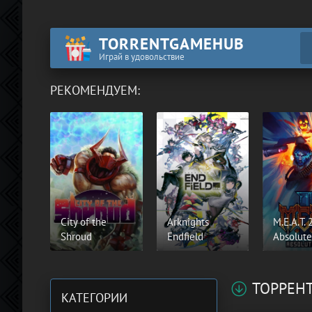
TORRENTGAMEHUB
Играй в удовольствие
РЕКОМЕНДУЕМ:
City of the
Arknights
M.E.A.T. 2
Shroud
Endfield
Absolute
ТОРРЕН
КАТЕГОРИИ