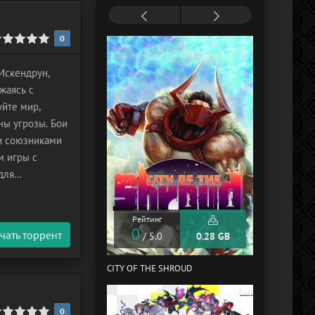
0
 Искендрун,
жаясь с
йте мир,
ны угрозы. Бои
и союзниками
м игры с
для
таньте «Героем
Рейтинг
Рейтинг
0
0
чать торрент
/ 5.0
0.28 GB
/ 5.0
CITY OF THE SHROUD
WALLACE AND 
ADVENTURES
0