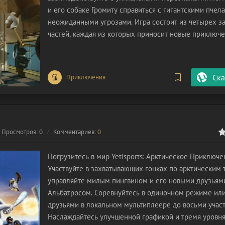
и его собаке Громиту справиться с гигантскими пчел
неожиданными угрозами. Игра состоит из четырех 
частей, каждая из которых приносит новые приключе
Настройте частоту подсказок и наслаждайтесь обуч
Ска
Приключения
Просмотров: 0
Комментариев:
0
0
1
2
3
4
5
Погрузитесь в мир Yetisports: Арктическое Приключе
Участвуйте в захватывающих гонках по арктическим 
управляйте милым пингвином и его новыми друзьям
Альбатросом. Соревнуйтесь в одиночном режиме или
друзьями в локальном мультиплеере до восьми участ
Наслаждайтесь улучшенной графикой и тремя уровн