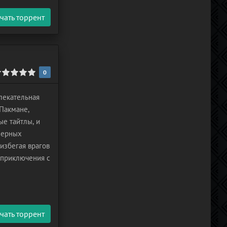
чать торрент
0
лекательная
 Пакмане,
ые тайтлы, и
еерных
избегая врагов
 приключения с
чать торрент