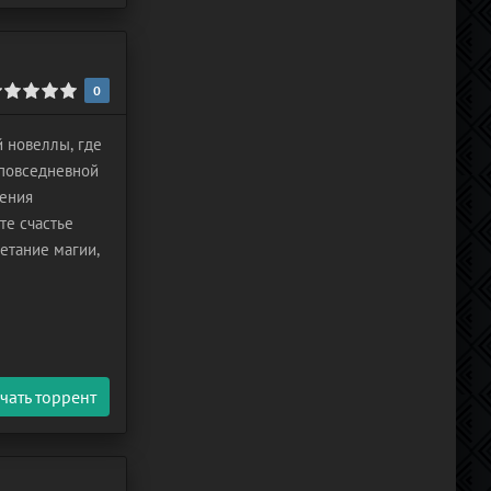
0
й новеллы, где
 повседневной
шения
те счастье
етание магии,
чать торрент