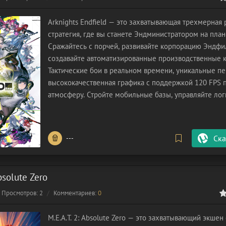
Arknights Endfield — это захватывающая трехмерная 
стратегия, где вы станете Эндминистратором на плане
Сражайтесь с порчей, развивайте корпорацию Эндфи
создавайте автоматизированные производственные 
Тактические бои в реальном времени, уникальные п
высококачественная графика с поддержкой 120 FPS 
атмосферу. Стройте мобильные базы, управляйте лог
адаптируйтесь к вызовам, чтобы восстановить общест
Присоединяйтесь к
Ска
---
Absolute Zero
Просмотров: 2
Комментариев:
0
0
1
2
3
4
5
М.E.A.T. 2: Absolute Zero — это захватывающий экше