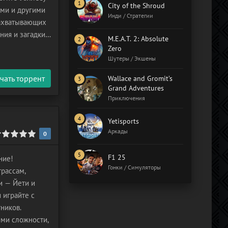
City of the Shroud
ами и другими
Инди / Стратегии
захватывающих
ния и загадки.
M.E.A.T. 2: Absolute
ающим
Zero
Шутеры / Экшены
чать торрент
Wallace and Gromit’s
Grand Adventures
Приключения
Yetisports
Аркады
0
F1 25
ние!
Гонки / Симуляторы
трассам,
и — Йети и
 играйте с
ников.
ями сложности,