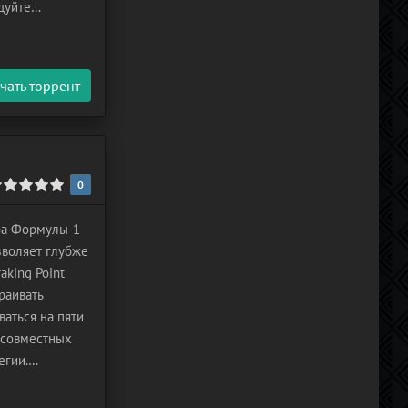
дуйте
орды времени в
чать торрент
0
ра Формулы-1
зволяет глубже
aking Point
раивать
ваться на пяти
 совместных
егии.
все новшества!