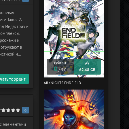
ролевая
те Талос 2.
лд Индастриз и
комплексы.
ерсонажи и
погружают в
истикой и
во.
Рейтинг
0
Рейтинг
/ 5.0
62.48 GB
0
/ 5.0
чать торрент
ARKNIGHTS ENDFIELD
YETISPORTS
0
н с элементами