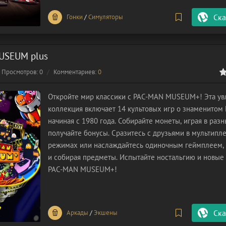
Ска
Гонки
/
Симуляторы
USEUM plus
Просмотров: 0
Комментариев:
0
0
1
2
3
4
5
Откройте мир классики с PAC-MAN MUSEUM+! Эта ув
коллекция включает 14 культовых игр о знаменитом
начиная с 1980 года. Собирайте монеты, играя в разн
получайте бонусы. Сразитесь с друзьями в мультипл
режимах или наслаждайтесь одиночным геймплеем, 
и собирая предметы. Испытайте ностальгию и новые
PAC-MAN MUSEUM+!
Ска
Аркады
/
Экшены