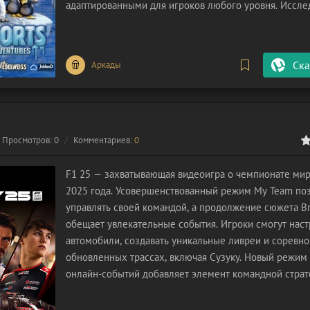
адаптированными для игроков любого уровня. Иссле
завораживающие снежные ландшафты и ставьте рек
этой увлекательной арктической гонке!
Ска
Аркады
Просмотров: 0
Комментариев:
0
0
1
2
3
4
5
F1 25 — захватывающая видеоигра о чемпионате ми
2025 года. Усовершенствованный режим My Team по
управлять своей командой, а продолжение сюжета Br
обещает увлекательные события. Игроки смогут наст
автомобили, создавать уникальные ливреи и соревно
обновленных трассах, включая Сузуку. Новый режим
онлайн-событий добавляет элемент командной страт
Погрузитесь в мир автоспорта с F1 25 и испробуйте 