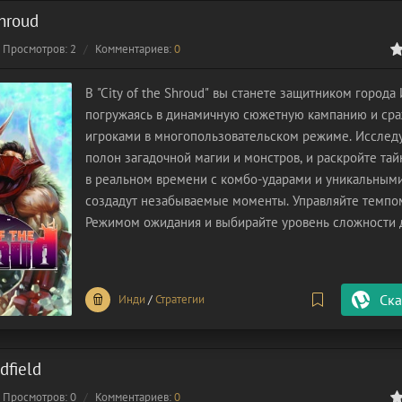
Shroud
Просмотров: 2
Комментариев:
0
0
1
2
3
4
5
В "City of the Shroud" вы станете защитником города
погружаясь в динамичную сюжетную кампанию и сра
игроками в многопользовательском режиме. Исследу
полон загадочной магии и монстров, и раскройте тай
в реальном времени с комбо-ударами и уникальным
создадут незабываемые моменты. Управляйте темпо
Режимом ожидания и выбирайте уровень сложности 
максимального удовольствия. Спасите Искендрун и с
порталов»!
Ска
Инди
/
Стратегии
dfield
Просмотров: 0
Комментариев:
0
0
1
2
3
4
5