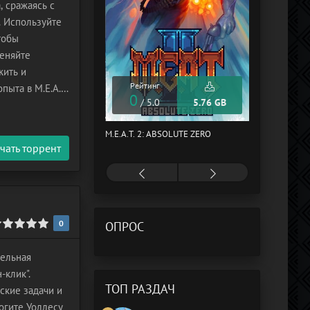
, сражаясь с
. Используйте
тобы
еняйте
жить и
Рейтинг
пыта в M.E.A.T.
0
Рейтинг
/ 5.0
5.76 GB
0
/ 5.0
M.E.A.T. 2: ABSOLUTE ZERO
F1 25
чать торрент
0
ОПРОС
тельная
-клик".
ТОП РАЗДАЧ
ские задачи и
огите Уоллесу