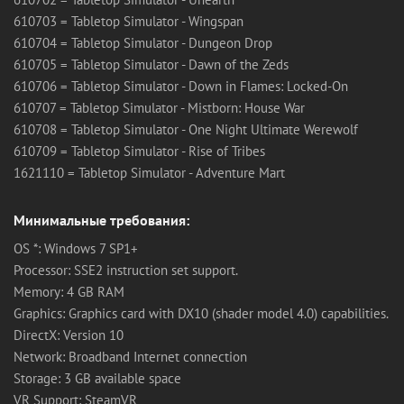
610703 = Tabletop Simulator - Wingspan
610704 = Tabletop Simulator - Dungeon Drop
610705 = Tabletop Simulator - Dawn of the Zeds
610706 = Tabletop Simulator - Down in Flames: Locked-On
610707 = Tabletop Simulator - Mistborn: House War
610708 = Tabletop Simulator - One Night Ultimate Werewolf
610709 = Tabletop Simulator - Rise of Tribes
1621110 = Tabletop Simulator - Adventure Mart
Минимальные требования:
OS *: Windows 7 SP1+
Processor: SSE2 instruction set support.
Memory: 4 GB RAM
Graphics: Graphics card with DX10 (shader model 4.0) capabilities.
DirectX: Version 10
Network: Broadband Internet connection
Storage: 3 GB available space
VR Support: SteamVR