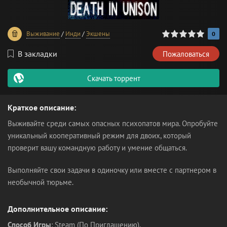
0
1
2
3
4
5
Выживание
/
Инди
/
Экшены
0
В закладки
Пожаловаться
Скачать торрент
Краткое описание:
Выживайте среди самых опасных психопатов мира. Опробуйте
уникальный кооперативный режим для двоих, который
проверит вашу командную работу и умение общаться.
Выполняйте свои задачи в одиночку или вместе с партнером в
необычной тюрьме.
Дополнительное описание:
Способ Игры
: Steam (По Приглашению).