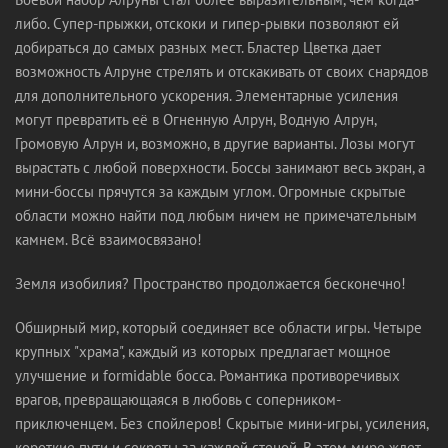
либо. Супер-прыжки, отскоки и гипер-рывки позволяют ей
добираться до самых разных мест. Бластер Цветка дает
возможность Алруне стрелять и отскакивать от своих снарядов
для дополнительного ускорения. Элементарные усиления
могут превратить её в Огненную Алрун, Водную Алрун,
Громовую Алрун и, возможно, в другие варианты. Лозы могут
вырастать с любой поверхности. Боссы занимают весь экран, а
мини-боссы прячутся за каждым углом. Огромные скрытые
области можно найти под любым ничем не примечательным
камнем. Всё взаимосвязано!
Земля изобилия? Пространство продолжается бесконечно!
Обширный мир, который соединяет все области игры. Четыре
крупных "храма", каждый из которых предлагает мощное
улучшение и formidable босса. Романтика противоречивых
врагов, превращающаяся в любовь с соперником-
приключенцем. Без спойлеров! Скрытые мини-игры, усиления,
короткие пути и секреты за каждой стеной. В этом мире ждет