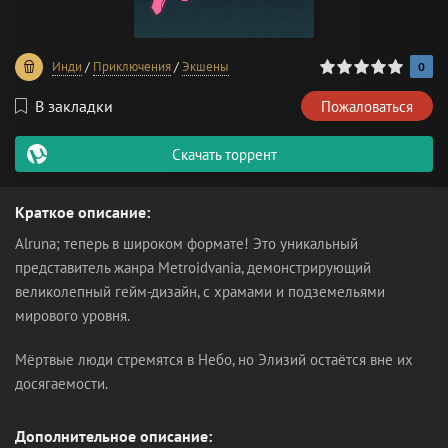
0
1
2
3
4
5
Инди
/
Приключения
/
Экшены
0
В закладки
Пожаловаться
Скачать торрент
Краткое описание:
Alruna; теперь в широком формате! Это уникальный
представитель жанра Metroidvania, демонстрирующий
великолепный гейм-дизайн, с храмами и подземельями
мирового уровня.
Мёртвые люди стремятся в Небо, но Элизий остаётся вне их
досягаемости.
Дополнительное описание: