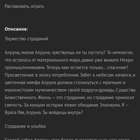
Распаковать, играть
Описание:
Торжество страданий
Алруна, милая Алруна, чувствуешь ли ты пустоту? То немногое,
что осталось от материального мира, давно уже выжато Некро-
промышленниками. Теперь нам остается только... спасение?
Просветление в эпоху потребления. Забег к небесам начался, и
цветочная нимфа Алруна должна столкнуться с мрачным и
мазохистским мученичеством своей подруги-дриады, Существа
Божественного. Жизнь — это страдание, но страдание приносит
святость. За концом истории лежит обещание Элизиума. Я —
Врата Рая, Алруна. Ты войдешь внутрь?
Страдание и улыбка
Боевой набор Алруны стал более выразительным, чем когда-