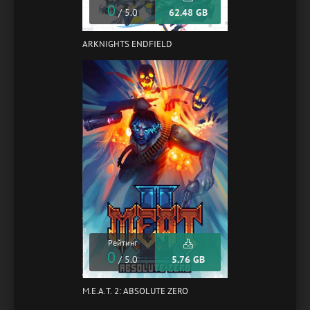
0
/ 5.0
62.48 GB
ARKNIGHTS ENDFIELD
Рейтинг
0
/ 5.0
5.76 GB
M.E.A.T. 2: ABSOLUTE ZERO