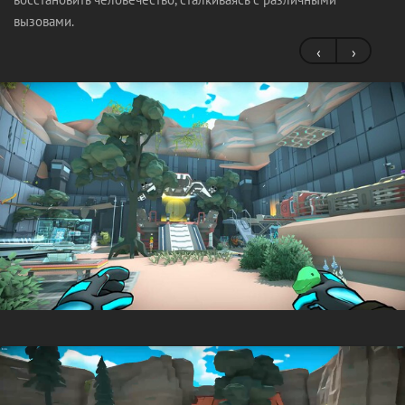
вызовами.
‹
›