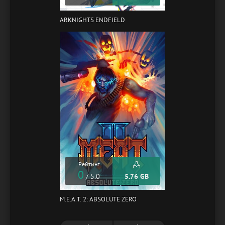
ARKNIGHTS ENDFIELD
Рейтинг
0
/ 5.0
5.76 GB
M.E.A.T. 2: ABSOLUTE ZERO