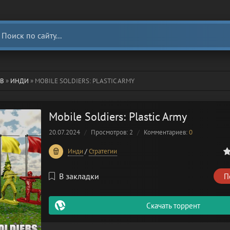
UB
»
ИНДИ
» MOBILE SOLDIERS: PLASTIC ARMY
Mobile Soldiers: Plastic Army
20.07.2024
Просмотров: 2
Комментариев:
0
0
1
2
3
4
5
Инди
/
Стратегии
В закладки
П
Скачать торрент