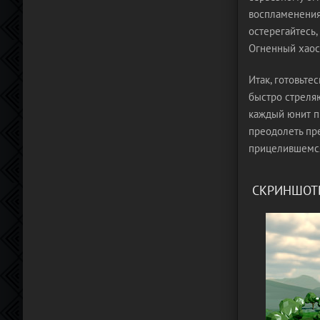
воспламенения 
остерегайтесь,
Огненный хаос
Итак, готовьте
быстро стреля
каждый юнит п
преодолеть пре
прицелившемс
СКРИНШОТ