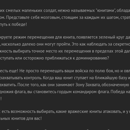
их смелых маленьких солдат, нежно называемых "юнитами", облада
м. Представьте себя мозговым, стоящим за каждым их шагом, стра
уть к победе!
вируете режим перемещения для юнита, появляется зеленый круг да
насколько далеко они могут пройти. Это как наблюдать за секретн
жность выбирать точное место их перемещения в пределах этой дал
аступать или осторожно приближаться к доминированию?
есть еще! Не просто перемещать ваши войска по полю боя, но и ов
захватывать контроль. Когда ваш юнит ступает на ближайшую базу и
ахватить. После того, как они занимают Зону Захвата, обозначенную
дножия флага, вы становитесь гордым командиром флага. Победа н
!
с есть возможность выбирать, какие вражеские юниты атаковать, и у 
льных юнитов для вас!