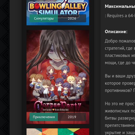
Максимальные
: Requires a 64
Симуляторы
2026
Описание:
Добро пожалова
стратегий, где
пластиковых и
мощи, где до ч
Вы и ваши друз
которое провер
противников? 
Но это не прос
живописных по
Приключения
2019
битвы разверн
препятствиями
укрытие и защи