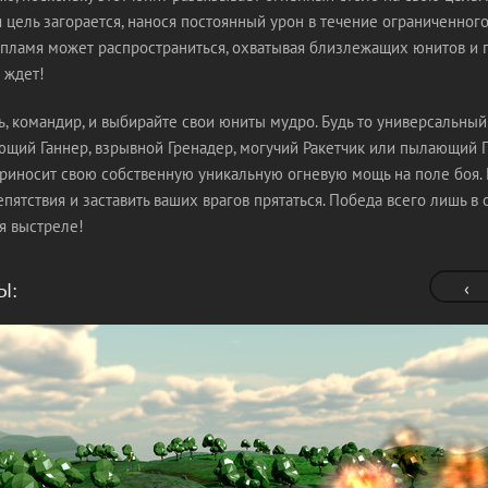
цель загорается, нанося постоянный урон в течение ограниченног
 пламя может распространиться, охватывая близлежащих юнитов и п
 ждет!
сь, командир, и выбирайте свои юниты мудро. Будь то универсальный
ющий Ганнер, взрывной Гренадер, могучий Ракетчик или пылающий 
риносит свою собственную уникальную огневую мощь на поле боя.
пятствия и заставить ваших врагов прятаться. Победа всего лишь 
я выстреле!
Ы:
‹