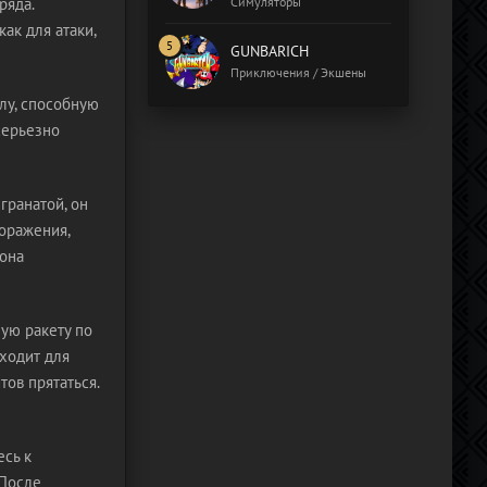
ряда.
Симуляторы
ак для атаки,
GUNBARICH
Приключения / Экшены
лу, способную
 серьезно
гранатой, он
поражения,
 она
ную ракету по
ходит для
ов прятаться.
есь к
 После