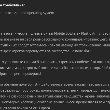
 требования:
-bit processor and operating system
ть на эпические полевые битвы Mobile Soldiers - Plastic Army! Вас 
 вы возьмете на себя роль бесстрашного командира, управляющего
грушечных солдат. Готовьтесь к захватывающему столкновению ми
етырех игроков соревнуются за господство на поле боя!
ья управляете своими батальонами, стремясь к победе. Это пошаго
ит ваши ум и хитрость. Сможете ли вы быть мозговым, который об
Пришло время проверить!
то обычное поле боя. Эти действенные арены заставят вас потерять 
бережий до просторных полей, очаровательных городов до пылаю
утся на разнообразных захватывающих ландшафтах. Арены заполн
 - некоторые крепкие, некоторые ломающиеся, предоставляя вам ст
щая ваши войска от огня врага.