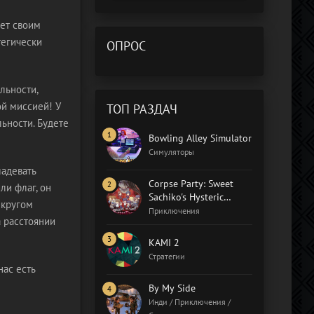
ет своим
тегически
ОПРОС
льности,
ой миссией! У
ТОП РАЗДАЧ
ьности. Будете
Bowling Alley Simulator
Симуляторы
ладевать
Corpse Party: Sweet
ли флаг, он
Sachiko's Hysteric
 кругом
Birthday Bash
Приключения
а расстоянии
KAMI 2
Стратегии
нас есть
By My Side
Инди / Приключения /