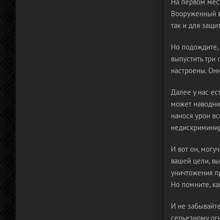
На первом мес
Вооруженный в
так и для защи
Но подождите,
выпустить три 
настроены. Они
Далее у нас ес
может наводнит
нанося урон вс
недискриминиро
И вот он, могу
вашей цели, в
уничтожения пр
Но помните, ка
И не забывайте
серьезному огн