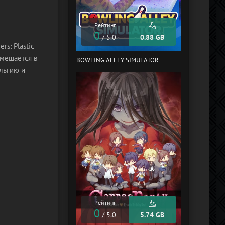
Рейтинг
Рейтинг
0
0
/ 5.0
0.88 GB
/ 5.0
s: Plastic
омещается в
BOWLING ALLEY SIMULATOR
KAMI 2
льгию и
Рейтинг
Рейтинг
0
0
/ 5.0
5.74 GB
/ 5.0