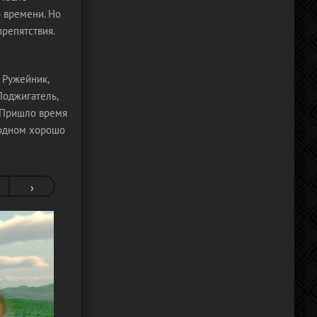
о времени. Но
репятствия.
 Ружейник,
Поджигатель,
 Пришло время
в одном хорошо
›