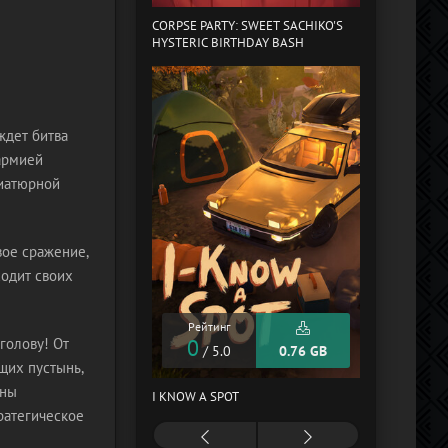
CORPSE PARTY: SWEET SACHIKO'S
TOWERLINE
HYSTERIC BIRTHDAY BASH
ждет битва
 армией
ниатюрной
вое сражение,
ходит своих
Рейтинг
0
Рейтинг
/ 5.0
голову! От
0
/ 5.0
0.76 GB
щих пустынь,
BY MY SIDE
ены
I KNOW A SPOT
ратегическое