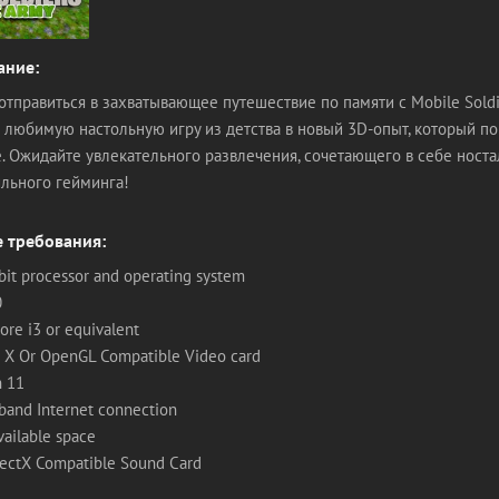
ание:
отправиться в захватывающее путешествие по памяти с Mobile Soldier
я любимую настольную игру из детства в новый 3D-опыт, который п
. Ожидайте увлекательного развлечения, сочетающего в себе носта
льного гейминга!
 требования:
-bit processor and operating system
0
ore i3 or equivalent
ct X Or OpenGL Compatible Video card
n 11
band Internet connection
vailable space
rectX Compatible Sound Card