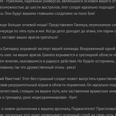
те - Ружейник, надежный универсал, являющийся основой вашего от
озможностью до шести выстрелов, этот солдат идеально подходит к
ты. Они будут вашими главными солдатами на поле боя!
 еще больше огневой мощи! Представляем Ганнера, неумолимую си
очереди по пять пуль в миг. Когда дело доходит до атаки, эти парни
 заставят ваших врагов прятаться!
ть Гренадер, взрывной эксперт вашей команды. Вооруженный одной 
ь хаос на ваших врагов. Граната взрывается в зрелищной области 
ем юнитам, оказавшимся в радиусе действия. Но будьте осторожны,
ванна, так что дружественный огонь - риск!
чий Ракетчик! Этот бесстрашный солдат может выпустить единствен
ызвав разрушительный взрыв в области поражения. Он идеально под
епятствий, стоящих на вашем пути, или заставления вражеских юнит
к и гренадер, урон недискриминирован - бум!
 о новом дополнении к вашему арсеналу, Поджигателе! Приготовьт
ю, поскольку этот юнит развязывает огненный столб на свою цель.