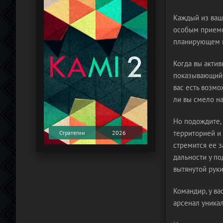
Каждый из ваш
особым приемо
планирующем п
Когда вы акти
показывающий, 
вас есть возмо
ли вы смело н
Но подождите, 
территорией и 
Стратегии
2026
стремится ее з
дальности у по
вытянутой руки
Командир, у ва
арсенал уника